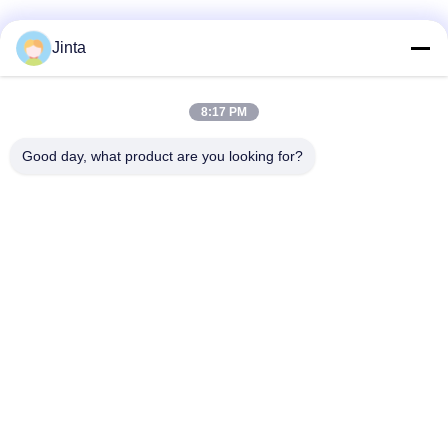
소셜 미디어
Jinta
8:17 PM
빠른 연락
Good day, what product are you looking for?
전화
86--18021269661
이메일
yolanda@chinesejinta.com
주소
Cheluba 산업 지대, Shanghu 타운, Changshu 시, 장쑤성, 중
국
개인 정보 정책
|
사이트맵
중국 좋은 품질 슈퍼마켓 디스플레이 선반 공급업체. 저작권 ©