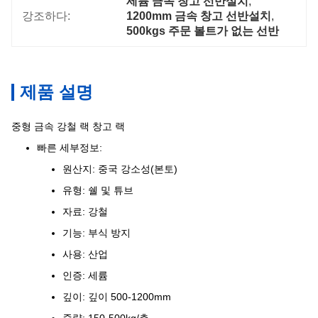
세륨 금속 창고 선반설치
, 
강조하다:
1200mm 금속 창고 선반설치
, 
500kgs 주문 볼트가 없는 선반
제품 설명
중형 금속 강철 랙 창고 랙
빠른 세부정보:
원산지: 중국 강소성(본토)
유형: 쉘 및 튜브
자료: 강철
기능: 부식 방지
사용: 산업
인증: 세륨
깊이: 깊이 500-1200mm