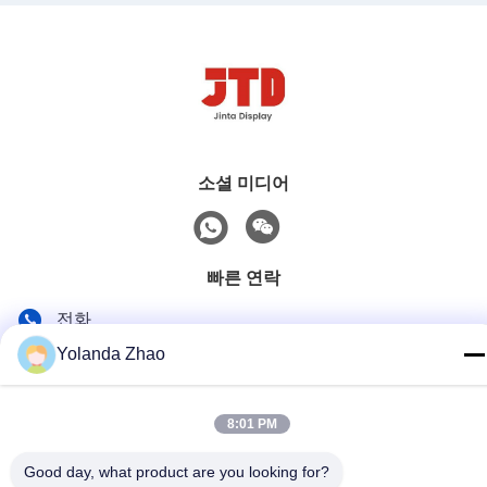
소셜 미디어
빠른 연락
전화
86--18021269661
Yolanda Zhao
이메일
8:01 PM
yolanda@chinesejinta.com
주소
Good day, what product are you looking for?