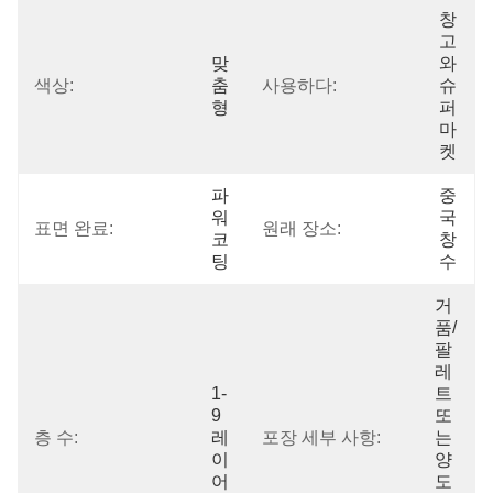
창
고
맞
와 
색상:
춤
사용하다:
슈
형
퍼
마
켓
파
중
워 
국 
표면 완료:
원래 장소:
코
창
팅
수
거
품/
팔
레
1-
트 
9 
또
층 수:
레
포장 세부 사항:
는 
이
양
어
도