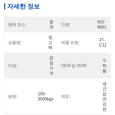
자세한 정보
중
ISO 
원래 장소:
인증:
국
9001
창
JT-
상품명:
고 
제품 번호:
C11
랙
공
수
장 
이점:
OEM 및 ODM:
락
가
됨
격
냉
간 
100-
압
용량:
재료:
3000kgs
연 
강
판