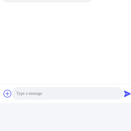
관련 제품
500kgs 창고 금속 선반 BV 4
2500mm 창고 선반설치
층 검정 용접 강철 선반설치
2000kgs 6 층 상업적인 선반
설치
가장 좋은 가격 을 구
가장 좋은 가격 을 구
하라
하라
Photo