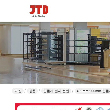
집
상품
곤돌라 전시 선반
400mm 900mm 곤