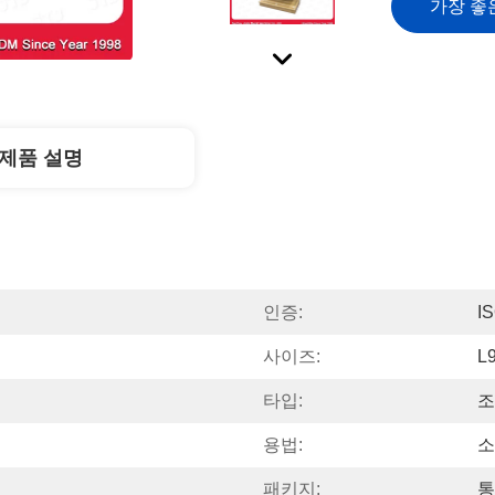
가장 좋
제품 설명
인증:
I
사이즈:
L
타입:
조
용법:
소
패키지:
통