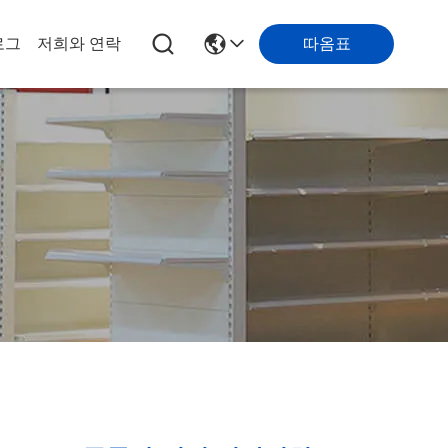
따옴표
로그
저희와 연락