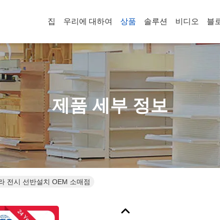
집
우리에 대하여
상품
솔루션
비디오
블
제품 세부 정보
돌라 전시 선반설치 OEM 소매점