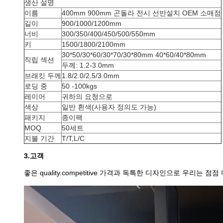
생산 설명
이름
400mm 900mm 곤돌라 전시 선반설치 OEM 소매점
길이
900/1000/1200mm
너비
300/350/400/450/500/550mm
키
1500/1800/2100mm
30*50/30*60/30*70/30*80mm 40*60/40*80mm
직립 섹션
두께: 1.2-3.0mm
브래킷 두께
1.8/2.0/2.5/3.0mm
로딩 중
50 -100kgs
레이어
귀하의 요청으로
색상
일반 흰색(사용자 정의도 가능)
패키지
종이팩
MOQ
50세트
지불 기간
T/T,L/C
3.고객
좋은 quality.competitive 가격과 독특한 디자인으로 우