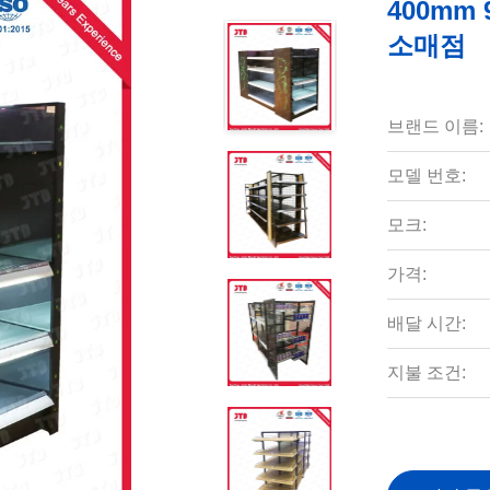
400mm
소매점
브랜드 이름:
모델 번호:
모크:
가격:
배달 시간:
지불 조건: