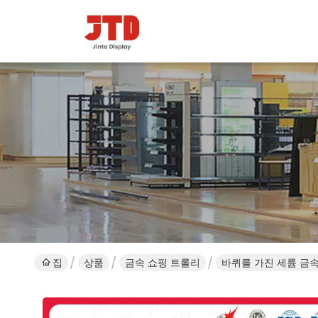
집
상품
금속 쇼핑 트롤리
바퀴를 가진 세륨 금속