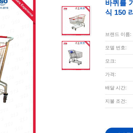
바퀴를 
식 150
브랜드 이름:
모델 번호:
모크:
가격:
배달 시간:
지불 조건: