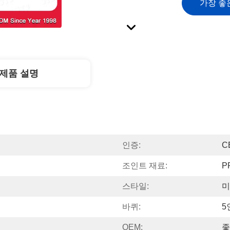
가장 좋
제품 설명
인증:
C
조인트 재료:
P
스타일:
미
바퀴:
5
OEM:
좋