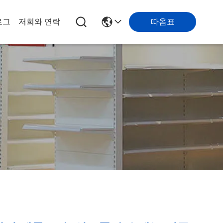
따옴표
로그
저희와 연락