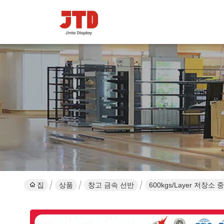
집
상품
창고 금속 선반
600kgs/Layer 저장