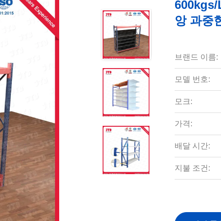
600kgs
앙 과중
브랜드 이름:
모델 번호:
모크:
가격:
배달 시간:
지불 조건: