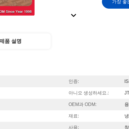
가장 좋
제품 설명
인증:
I
아니오 생성하세요.:
J
OEM과 ODM:
용
재료:
냉
사용:
창