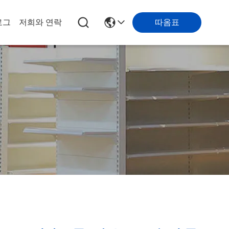
따옴표
로그
저희와 연락