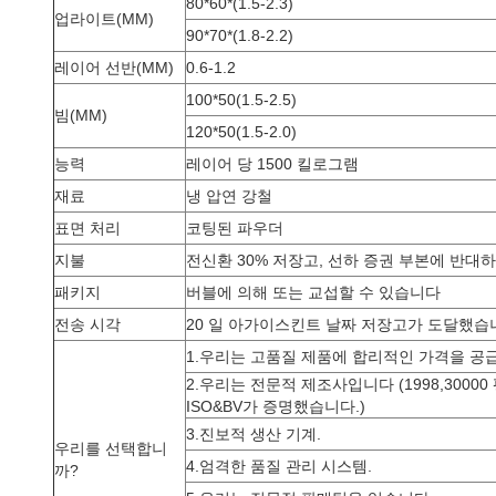
80*60*(1.5-2.3)
업라이트(MM)
90*70*(1.8-2.2)
레이어 선반(MM)
0.6-1.2
100*50(1.5-2.5)
빔(MM)
120*50(1.5-2.0)
능력
레이어 당 1500 킬로그램
재료
냉 압연 강철
표면 처리
코팅된 파우더
지불
전신환 30% 저장고, 선하 증권 부본에 반대하
패키지
버블에 의해 또는 교섭할 수 있습니다
전송 시각
20 일 아가이스킨트 날짜 저장고가 도달했습
1.우리는 고품질 제품에 합리적인 가격을 공
2.우리는 전문적 제조사입니다 (1998,300
ISO&BV가 증명했습니다.)
3.진보적 생산 기계.
우리를 선택합니
4.엄격한 품질 관리 시스템.
까?