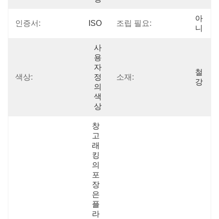
아
인증서:
ISO
조립 필요:
니
사
용
자 
철
색상:
정
소재:
강
의 
색
상
창
고 
래
킹
의 
포
장
은 
플
라