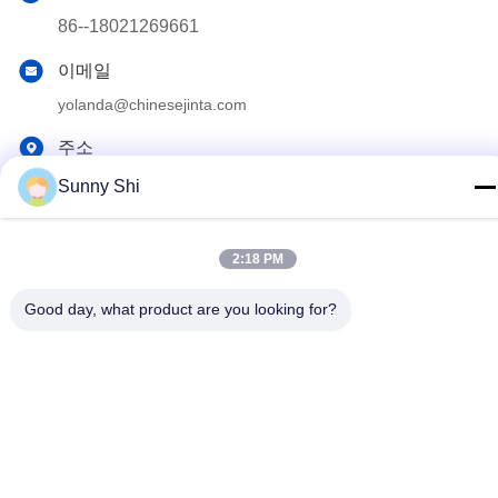
86--18021269661
이메일
yolanda@chinesejinta.com
주소
Cheluba 산업 지대, Shanghu 타운, Changshu 시, 장쑤성, 중
Sunny Shi
국
2:18 PM
개인 정보 정책
|
사이트맵
Good day, what product are you looking for?
중국 좋은 품질 슈퍼마켓 디스플레이 선반 공급업체. 저작권 ©
2021-2026 Suzhou Jinta Import & Export Co., Ltd 모두 모든 권리
보호