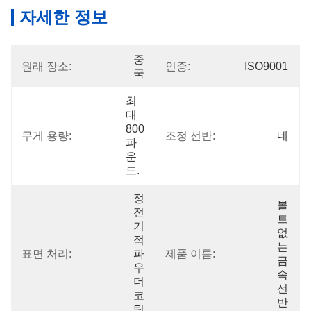
자세한 정보
중
원래 장소:
인증:
ISO9001
국
최
대 
800
무게 용량:
조정 선반:
네
파
운
드.
정
볼
전
트 
기
없
적 
는 
표면 처리:
파
제품 이름:
금
우
속 
더 
선
코
반
팅