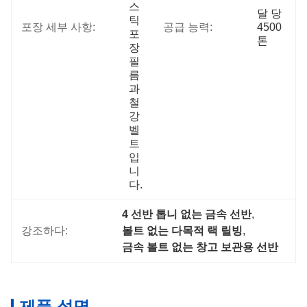
스
달 당 
틱 
포장 세부 사항:
공급 능력:
4500 
포
톤
장 
필
름
과 
철
강 
벨
트
입
니
다.
4 선반 톱니 없는 금속 선반
, 
강조하다:
볼트 없는 다목적 랙 릴빙
, 
금속 볼트 없는 창고 보관용 선반
제품 설명