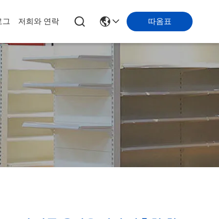
로그
저희와 연락
따옴표