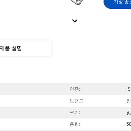
가장 좋
제품 설명
인증:
I
브랜드:
진
크기:
맞
용량:
5