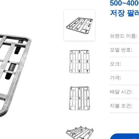
500~4
저장 팔
브랜드 이름:
모델 번호:
모크:
가격:
배달 시간:
지불 조건: