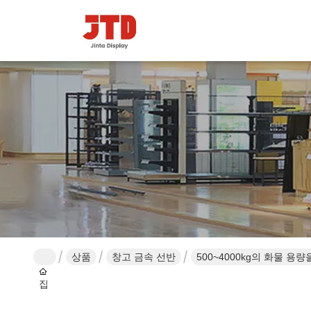
상품
창고 금속 선반
500~4000kg의 화물 용
집