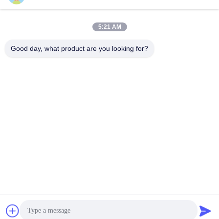
5:21 AM
빠른 연락
Good day, what product are you looking for?
전화
86--18021269661
이메일
yolanda@chinesejinta.com
주소
Cheluba 산업 지대, Shanghu 타운, Changshu 시, 장쑤성, 중
국
개인 정보 정책
|
사이트맵
중국 좋은 품질 슈퍼마켓 디스플레이 선반 공급업체. 저작권 ©
2021-2026 Suzhou Jinta Import & Export Co., Ltd 모두 모든 권리
보호