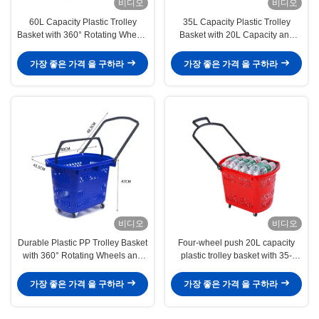
비디오
비디오
60L Capacity Plastic Trolley
35L Capacity Plastic Trolley
Basket with 360° Rotating Wheels
Basket with 20L Capacity and
and Stackable Design for Brand
0.66kg Net Weight for Efficient
Customization
Shopping
가장 좋은 가격 을 구하라
가장 좋은 가격 을 구하라
비디오
비디오
Durable Plastic PP Trolley Basket
Four-wheel push 20L capacity
with 360° Rotating Wheels and
plastic trolley basket with 35-
Ergonomic Handle for Easy
80KG load capacity and 360°
Shopping
rotating wheels
가장 좋은 가격 을 구하라
가장 좋은 가격 을 구하라