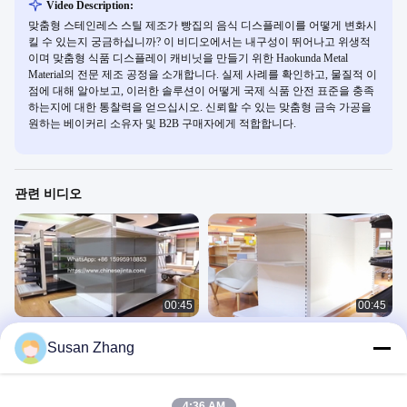
Video Description:
맞춤형 스테인레스 스틸 제조가 빵집의 음식 디스플레이를 어떻게 변화시
킬 수 있는지 궁금하십니까? 이 비디오에서는 내구성이 뛰어나고 위생적
이며 맞춤형 식품 디스플레이 캐비닛을 만들기 위한 Haokunda Metal
Material의 전문 제조 공정을 소개합니다. 실제 사례를 확인하고, 물질적 이
점에 대해 알아보고, 이러한 솔루션이 어떻게 국제 식품 안전 표준을 충족
하는지에 대한 통찰력을 얻으십시오. 신뢰할 수 있는 맞춤형 금속 가공을
원하는 베이커리 소유자 및 B2B 구매자에게 적합합니다.
관련 비디오
00:45
00:45
간편하게 주문 가능한 로지어 곤돌라
효율적인 소매 슈퍼마켓 솔루션을 위
Susan Zhang
선반으로 매장 통로 길이를 자유롭게
한 맞춤형 간편 설치 매장 선반
설정하세요!
Company Video
Company Video
July 05, 2025
July 03, 2025
4:36 AM